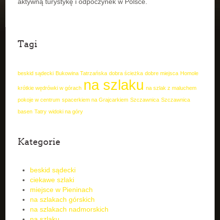
aktywną turystykę i odpoczynek w Polsce.
Tagi
beskid sądecki
Bukowina Tatrzańska
dobra ścieżka
dobre miejsca
Homole
na szlaku
krótkie wędrówki w górach
na szlak z maluchem
pokoje w centrum
spacerkiem na Grajcarkiem
Szczawnica
Szczawnica
basen
Tatry
widoki na góry
Kategorie
beskid sądecki
ciekawe szlaki
miejsce w Pieninach
na szlakach górskich
na szlakach nadmorskich
na szlaku