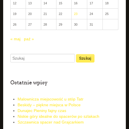
12
13
14
15
16
17
18
19
20
21
22
23
24
25
26
27
28
29
30
31
« maj
paź »
Ostatnie wpisy
Malownicza miejscowość u stóp Tatr
Beskidy – piękne miejsca w Polsce
Dunajec Pieniny fajny czas
Niskie góry idealne do spacerów po szlakach
Szczawnica spacer nad Grajcarkiem