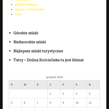
piękne miejsca
spacer w Pieninach
Tatry
Górskie szlaki
Nadmorskie szlaki
Najlepsze szlaki turystyczne
Tatry – Dolina Kościeliska tu jest klimat
grudzień 2016
P
W
Ś
C
P
S
N
1
2
3
4
5
6
7
8
9
10
11