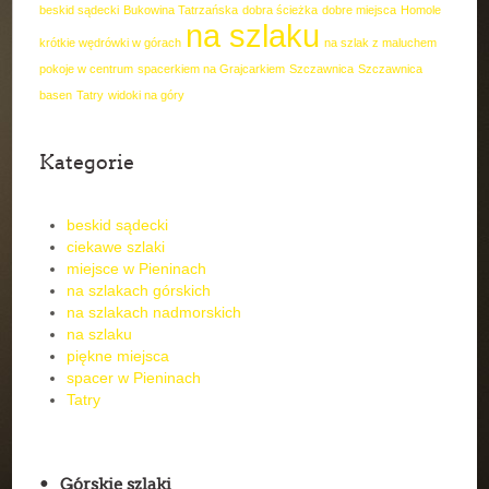
beskid sądecki
Bukowina Tatrzańska
dobra ścieżka
dobre miejsca
Homole
na szlaku
krótkie wędrówki w górach
na szlak z maluchem
pokoje w centrum
spacerkiem na Grajcarkiem
Szczawnica
Szczawnica
basen
Tatry
widoki na góry
Kategorie
beskid sądecki
ciekawe szlaki
miejsce w Pieninach
na szlakach górskich
na szlakach nadmorskich
na szlaku
piękne miejsca
spacer w Pieninach
Tatry
Górskie szlaki