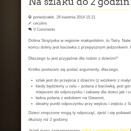
Na szlaku do 2 godzin
poniedziałek, 28 kwietnia 2014 15:21
cecylins
0 Comments
Dolina Strążyska w regionie małopolskim, to Tatry. Nal
końcu doliny jest bacówka z przepysznym jedzonkiem. P
Dlaczego tu jest przyjaźnie dla rodzin z dziećmi?
Krótko postaram się podać argumenty, dlaczego;
szlak jest do przejścia z dziećmi (z wózkiem z małym
kiedy będziemy u celu – polana z bacówką, jest gó
miejscem do odpoczynku i zabawy dla dzieci jak i ca
ładna polana z widokiem na Giewont,
idealny punkt odpoczynku przy wejściu i zejściu z Sa
Dzieci zmęczone mogą ty odpocząć, zjeść i się pobawić
dłuższy niż 2 godziny.
Jeżeli masz zarezerwowany
pokój z widokiem na Tatry
l