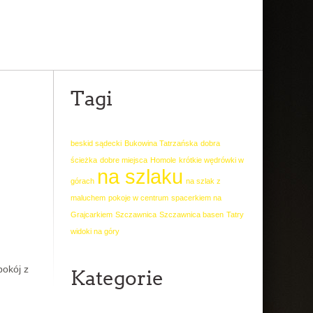
Tagi
beskid sądecki
Bukowina Tatrzańska
dobra
ścieżka
dobre miejsca
Homole
krótkie wędrówki w
na szlaku
górach
na szlak z
maluchem
pokoje w centrum
spacerkiem na
Grajcarkiem
Szczawnica
Szczawnica basen
Tatry
widoki na góry
pokój z
Kategorie