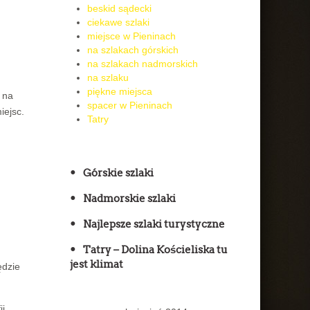
beskid sądecki
ciekawe szlaki
miejsce w Pieninach
na szlakach górskich
na szlakach nadmorskich
na szlaku
piękne miejsca
 na
spacer w Pieninach
iejsc.
Tatry
Górskie szlaki
Nadmorskie szlaki
Najlepsze szlaki turystyczne
Tatry – Dolina Kościeliska tu
jest klimat
ędzie
i,