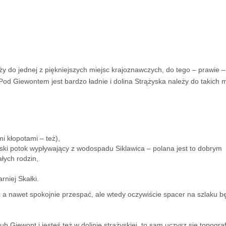
eży do jednej z piękniejszych miejsc krajoznawczych, do tego – prawie –
od Giewontem jest bardzo ładnie i dolina Strążyska należy do takich m
i kłopotami – też),
rski potok wypływający z wodospadu Siklawica – polana jest to dobrym
łych rodzin,
rniej Skałki.
 a nawet spokojnie przespać, ale wtedy oczywiście spacer na szlaku b
ub Giewont i jesteś też w dolinie strążyskiej, to sam uczysz się topografi