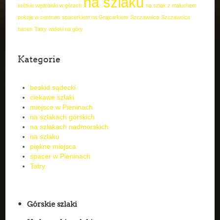
na szlaku
krótkie wędrówki w górach
na szlak z maluchem
pokoje w centrum
spacerkiem na Grajcarkiem
Szczawnica
Szczawnica
basen
Tatry
widoki na góry
Kategorie
beskid sądecki
ciekawe szlaki
miejsce w Pieninach
na szlakach górskich
na szlakach nadmorskich
na szlaku
piękne miejsca
spacer w Pieninach
Tatry
Górskie szlaki