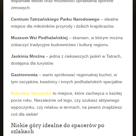
wspaniałe widoki oraz możliwości uprawiania sportów
zimowych.
Centrum Tatrzańskiego Parku Narodowego
– idealne
miejsce dla miłośników przyrody i dzikich krajobrazów.
Muzeum Wsi Podhalańskiej
– skansen, w którym można
zobaczyć tradycyjne budownictwo i kulturę regionu.
Jaskinia Mroźna
– jedna z ciekawszych jaskiń w Tatrach,
dostępna dla turystów.
Gastronomia
– warto spróbować regionalnej kuchni, w
tym oscypków, kwaśnicy i innych podhalańskich specjałów.
Bukowina Tatrzańska
to miejsce, które zachwyca o każdej
porze roku. Niezależnie od tego, czy szukasz aktywnego
wypoczynku, czy relaksu w termach, na pewno znajdziesz
coś dla siebie!
Niskie góry idealne do spacerów po
szlakach