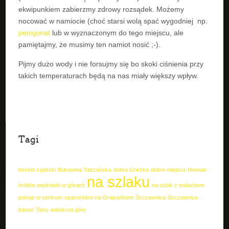
ekwipunkiem zabierzmy zdrowy rozsądek. Możemy
nocować w namiocie (choć starsi wolą spać wygodniej np.
pensjonat
lub w wyznaczonym do tego miejscu, ale
pamiętajmy, że musimy ten namiot nosić ;-).
Pijmy dużo wody i nie forsujmy się bo skoki ciśnienia przy
takich temperaturach będą na nas miały większy wpływ.
Tagi
beskid sądecki
Bukowina Tatrzańska
dobra ścieżka
dobre miejsca
Homole
na szlaku
krótkie wędrówki w górach
na szlak z maluchem
pokoje w centrum
spacerkiem na Grajcarkiem
Szczawnica
Szczawnica
basen
Tatry
widoki na góry