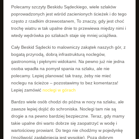
Polecamy szczyty Beskidu Sądeckiego, wiele szlaków
poprowadzonych jest wśród zacienionych ścieżek i do tego
często z rzadkim drzewostanem, To znaczy, gdy jest choć
trochę wiatru w tak upalne dnie to przewiewa między nimi i
wtedy wędrówka po szlakach staje się mniej uciążliwa.
Cały Beskid Sądecki to malowniczy zakątek naszych gór, z
bogatą przyrodą, dobrą infrastrukturą noclegów,
gastronomią i pięknymi widokami. Na pewno już nie jedna
osoba wpadła na pomysł spania na szlaku, ale nie
polecamy. Lepiej planować tak trasy, żeby nie mieć
noclegu na ścieżce – pozostawimy to bez komentarza!
Lepiej zamówić
noclegi w górach
Bardzo wiele osób chodzi do późna w nocy na szlaku, ale
zawsze lepiej dojść do schroniska. Noclegi tam nie są
drogie a na pewno bardziej bezpieczne. Teraz, gdy mamy
takie upalne dni warto dobrze się zaopatrzyć w wodę i
wartościowy prowiant. Do tego nie chodźmy w pojedynkę
(możliwość zasłabnięcia jest wysokie). Poza dobrym