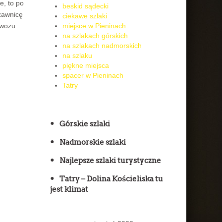
e, to po
beskid sądecki
czawnicę
ciekawe szlaki
ąwozu
miejsce w Pieninach
na szlakach górskich
na szlakach nadmorskich
na szlaku
piękne miejsca
spacer w Pieninach
Tatry
Górskie szlaki
Nadmorskie szlaki
Najlepsze szlaki turystyczne
Tatry – Dolina Kościeliska tu
jest klimat