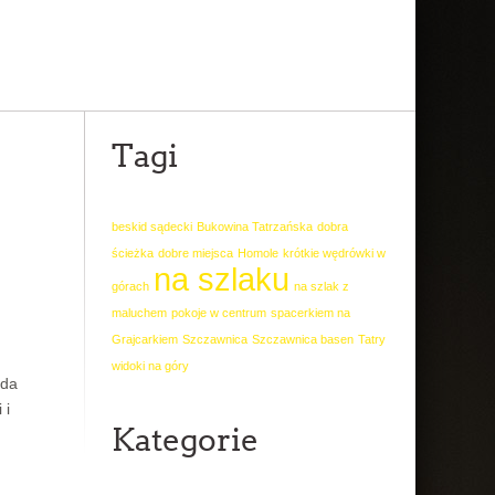
Tagi
beskid sądecki
Bukowina Tatrzańska
dobra
ścieżka
dobre miejsca
Homole
krótkie wędrówki w
na szlaku
górach
na szlak z
maluchem
pokoje w centrum
spacerkiem na
Grajcarkiem
Szczawnica
Szczawnica basen
Tatry
widoki na góry
ada
 i
Kategorie