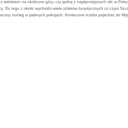
dokiem na okoliczne góry, czy jedną z najsłynniejszych ulic w Polsc
cy. Do tego z okolic wychodzi wiele szlaków turystycznych co czyni Sz
ąteczny nocleg w pięknych pokojach. Koniecznie trzeba pojechać do W