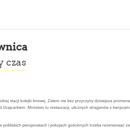
wnica
y czas
olnej stacji kolejki linowej. Zatem nie bez przyczyny dzisiejsza promen
Grajcarkiem. Mnóstwo tu restauracji, ulicznych straganów z kierpcami
ca w pobliskich pensjonatach i pokojach gościnnych trzeba rezerwować ze