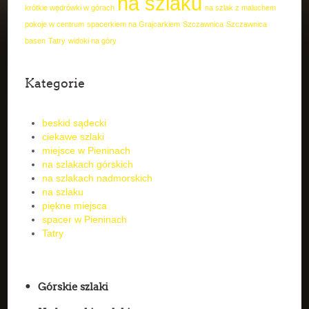
na szlaku
krótkie wędrówki w górach
na szlak z maluchem
pokoje w centrum
spacerkiem na Grajcarkiem
Szczawnica
Szczawnica
basen
Tatry
widoki na góry
Kategorie
beskid sądecki
ciekawe szlaki
miejsce w Pieninach
na szlakach górskich
na szlakach nadmorskich
na szlaku
piękne miejsca
spacer w Pieninach
Tatry
Górskie szlaki