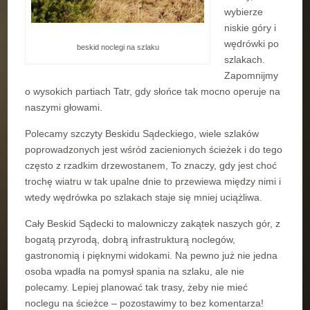
wybierze
niskie góry i
wędrówki po
beskid noclegi na szlaku
szlakach.
Zapomnijmy
o wysokich partiach Tatr, gdy słońce tak mocno operuje na
naszymi głowami.
Polecamy szczyty Beskidu Sądeckiego, wiele szlaków
poprowadzonych jest wśród zacienionych ścieżek i do tego
często z rzadkim drzewostanem, To znaczy, gdy jest choć
trochę wiatru w tak upalne dnie to przewiewa między nimi i
wtedy wędrówka po szlakach staje się mniej uciążliwa.
Cały Beskid Sądecki to malowniczy zakątek naszych gór, z
bogatą przyrodą, dobrą infrastrukturą noclegów,
gastronomią i pięknymi widokami. Na pewno już nie jedna
osoba wpadła na pomysł spania na szlaku, ale nie
polecamy. Lepiej planować tak trasy, żeby nie mieć
noclegu na ścieżce – pozostawimy to bez komentarza!