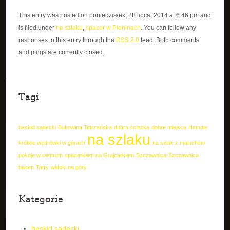
This entry was posted on poniedziałek, 28 lipca, 2014 at 6:46 pm and
is filed under
na szlaku
,
spacer w Pieninach
. You can follow any
responses to this entry through the
RSS 2.0
feed. Both comments
and pings are currently closed.
Tagi
beskid sądecki
Bukowina Tatrzańska
dobra ścieżka
dobre miejsca
Homole
na szlaku
krótkie wędrówki w górach
na szlak z maluchem
pokoje w centrum
spacerkiem na Grajcarkiem
Szczawnica
Szczawnica
basen
Tatry
widoki na góry
Kategorie
beskid sądecki