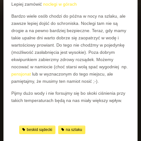
Lepiej zamówić
noclegi w górach
Bardzo wiele osób chodzi do późna w nocy na szlaku, ale
zawsze lepiej dojść do schroniska. Noclegi tam nie są
drogie a na pewno bardziej bezpieczne. Teraz, gdy mamy
takie upalne dni warto dobrze się zaopatrzyć w wodę i
wartościowy prowiant. Do tego nie chodźmy w pojedynkę
(możliwość zasłabnięcia jest wysokie). Poza dobrym
ekwipunkiem zabierzmy zdrowy rozsądek. Możemy
nocować w namiocie (choć starsi wolą spać wygodniej np.
pensjonat
lub w wyznaczonym do tego miejscu, ale
pamiętajmy, że musimy ten namiot nosić ;-).
Pijmy dużo wody i nie forsujmy się bo skoki ciśnienia przy
takich temperaturach będą na nas miały większy wpływ.
beskid sądecki
na szlaku