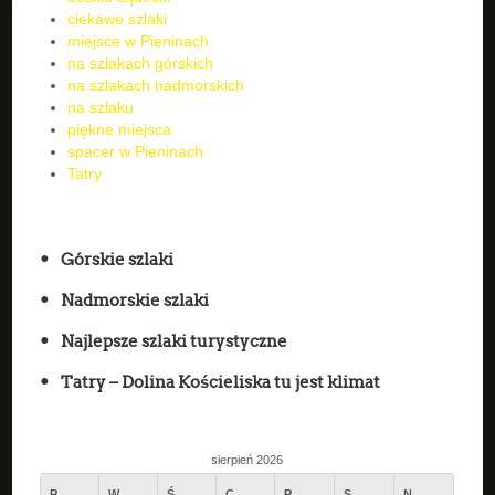
ciekawe szlaki
miejsce w Pieninach
na szlakach górskich
na szlakach nadmorskich
na szlaku
piękne miejsca
spacer w Pieninach
Tatry
Górskie szlaki
Nadmorskie szlaki
Najlepsze szlaki turystyczne
Tatry – Dolina Kościeliska tu jest klimat
sierpień 2026
P
W
Ś
C
P
S
N