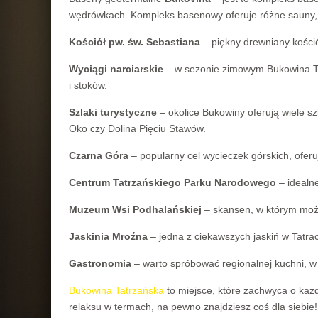
wędrówkach. Kompleks basenowy oferuje różne sauny, zj
Kościół pw. św. Sebastiana
– piękny drewniany kośció
Wyciągi narciarskie
– w sezonie zimowym Bukowina Tat
i stoków.
Szlaki turystyczne
– okolice Bukowiny oferują wiele s
Oko czy Dolina Pięciu Stawów.
Czarna Góra
– popularny cel wycieczek górskich, ofer
Centrum Tatrzańskiego Parku Narodowego
– idealne
Muzeum Wsi Podhalańskiej
– skansen, w którym możn
Jaskinia Mroźna
– jedna z ciekawszych jaskiń w Tatrac
Gastronomia
– warto spróbować regionalnej kuchni, w
Bukowina Tatrzańska
to miejsce, które zachwyca o każ
relaksu w termach, na pewno znajdziesz coś dla siebie!