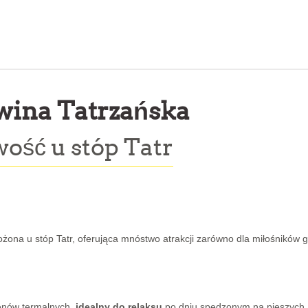
ina Tatrzańska
ość u stóp Tatr
ona u stóp Tatr, oferująca mnóstwo atrakcji zarówno dla miłośników g
senów termalnych,
idealny do relaksu
po dniu spędzonym na pieszych