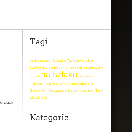
Tagi
beskid sądecki
Bukowina Tatrzańska
dobra
ścieżka
dobre miejsca
Homole
krótkie wędrówki w
na szlaku
górach
na szlak z
maluchem
pokoje w centrum
spacerkiem na
Grajcarkiem
Szczawnica
Szczawnica basen
Tatry
widoki na góry
órskich
Kategorie