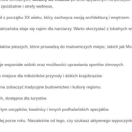
eżdżalnie i strefy wellness.
ł z początku XX wieku, który zachwyca swoją architekturą i wnętrzem.
rzańska staje się rajem dla narciarzy. Warto skorzystać z lokalnych 
zlaków pieszych, które prowadzą do malowniczych miejsc, takich jak Mo
uje wspaniałe widoki oraz możliwości uprawiania sportów zimowych.
 miejsce dla miłośników przyrody i dzikich krajobrazów.
a zobaczyć tradycyjne budownictwo i kulturę regionu.
h, dostępna dla turystów.
 tym oscypków, kwaśnicy i innych podhalańskich specjałów.
dej porze roku. Niezależnie od tego, czy szukasz aktywnego wypoczynk