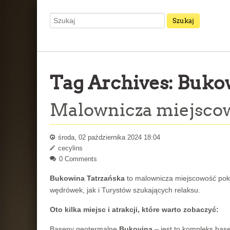
Tag Archives:
Bukow
Malownicza miejscow
środa, 02 października 2024 18:04
cecylins
0 Comments
Bukowina Tatrzańska
to malownicza miejscowość położ
wędrówek, jak i Turystów szukających relaksu.
Oto kilka miejsc i atrakcji, które warto zobaczyć:
Baseny geotermalne
Bukovina
– jest to kompleks ba