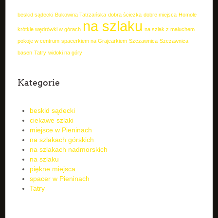
beskid sądecki
Bukowina Tatrzańska
dobra ścieżka
dobre miejsca
Homole
na szlaku
krótkie wędrówki w górach
na szlak z maluchem
pokoje w centrum
spacerkiem na Grajcarkiem
Szczawnica
Szczawnica
basen
Tatry
widoki na góry
Kategorie
beskid sądecki
ciekawe szlaki
miejsce w Pieninach
na szlakach górskich
na szlakach nadmorskich
na szlaku
piękne miejsca
spacer w Pieninach
Tatry