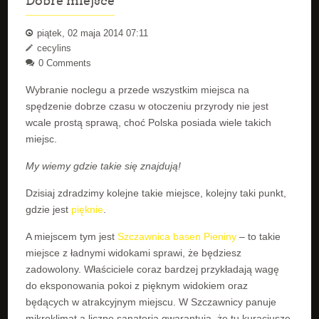
Dobre miejsce
piątek, 02 maja 2014 07:11
cecylins
0 Comments
Wybranie noclegu a przede wszystkim miejsca na
spędzenie dobrze czasu w otoczeniu przyrody nie jest
wcale prostą sprawą, choć Polska posiada wiele takich
miejsc.
My wiemy gdzie takie się znajdują!
Dzisiaj zdradzimy kolejne takie miejsce, kolejny taki punkt,
gdzie jest
pięknie
.
A miejscem tym jest
Szczawnica basen Pieniny
– to takie
miejsce z ładnymi widokami sprawi, że będziesz
zadowolony. Właściciele coraz bardzej przykładają wagę
do eksponowania pokoi z pięknym widokiem oraz
będących w atrakcyjnym miejscu. W Szczawnicy panuje
mikroklimat a liczne sanatoria gwarantują, że tu kuracjusze