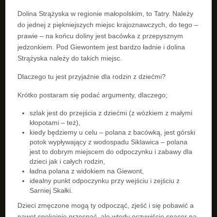
Dolina Strążyska w regionie małopolskim, to Tatry. Należy
do jednej z piękniejszych miejsc krajoznawczych, do tego –
prawie – na końcu doliny jest bacówka z przepysznym
jedzonkiem. Pod Giewontem jest bardzo ładnie i dolina
Strążyska należy do takich miejsc.
Dlaczego tu jest przyjaźnie dla rodzin z dziećmi?
Krótko postaram się podać argumenty, dlaczego;
szlak jest do przejścia z dziećmi (z wózkiem z małymi
kłopotami – też),
kiedy będziemy u celu – polana z bacówką, jest górski
potok wypływający z wodospadu Siklawica – polana
jest to dobrym miejscem do odpoczynku i zabawy dla
dzieci jak i całych rodzin,
ładna polana z widokiem na Giewont,
idealny punkt odpoczynku przy wejściu i zejściu z
Sarniej Skałki.
Dzieci zmęczone mogą ty odpocząć, zjeść i się pobawić a
nawet spokojnie przespać, ale wtedy oczywiście spacer na