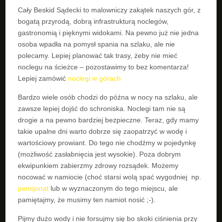
Cały Beskid Sądecki to malowniczy zakątek naszych gór, z
bogatą przyrodą, dobrą infrastrukturą noclegów,
gastronomią i pięknymi widokami. Na pewno już nie jedna
osoba wpadła na pomysł spania na szlaku, ale nie
polecamy. Lepiej planować tak trasy, żeby nie mieć
noclegu na ścieżce – pozostawimy to bez komentarza!
Lepiej zamówić
noclegi w górach
Bardzo wiele osób chodzi do późna w nocy na szlaku, ale
zawsze lepiej dojść do schroniska. Noclegi tam nie są
drogie a na pewno bardziej bezpieczne. Teraz, gdy mamy
takie upalne dni warto dobrze się zaopatrzyć w wodę i
wartościowy prowiant. Do tego nie chodźmy w pojedynkę
(możliwość zasłabnięcia jest wysokie). Poza dobrym
ekwipunkiem zabierzmy zdrowy rozsądek. Możemy
nocować w namiocie (choć starsi wolą spać wygodniej np.
pensjonat
lub w wyznaczonym do tego miejscu, ale
pamiętajmy, że musimy ten namiot nosić ;-).
Pijmy dużo wody i nie forsujmy się bo skoki ciśnienia przy