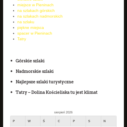
miejsce w Pieninach
na szlakach górskich
na szlakach nadmorskich
na szlaku
piękne miejsca
spacer w Pieninach
Tatry
Górskie szlaki
Nadmorskie szlaki
Najlepsze szlaki turystyczne
Tatry – Dolina Kościeliska tu jest klimat
sierpień 2026
P
W
Ś
C
P
S
N