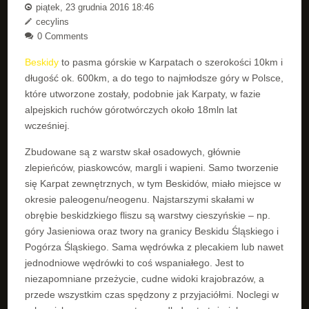
piątek, 23 grudnia 2016 18:46
cecylins
0 Comments
Beskidy
to pasma górskie w Karpatach o szerokości 10km i
długość ok. 600km, a do tego to najmłodsze góry w Polsce,
które utworzone zostały, podobnie jak Karpaty, w fazie
alpejskich ruchów górotwórczych około 18mln lat
wcześniej.
Zbudowane są z warstw skał osadowych, głównie
zlepieńców, piaskowców, margli i wapieni. Samo tworzenie
się Karpat zewnętrznych, w tym Beskidów, miało miejsce w
okresie paleogenu/neogenu. Najstarszymi skałami w
obrębie beskidzkiego fliszu są warstwy cieszyńskie – np.
góry Jasieniowa oraz twory na granicy Beskidu Śląskiego i
Pogórza Śląskiego. Sama wędrówka z plecakiem lub nawet
jednodniowe wędrówki to coś wspaniałego. Jest to
niezapomniane przeżycie, cudne widoki krajobrazów, a
przede wszystkim czas spędzony z przyjaciółmi. Noclegi w