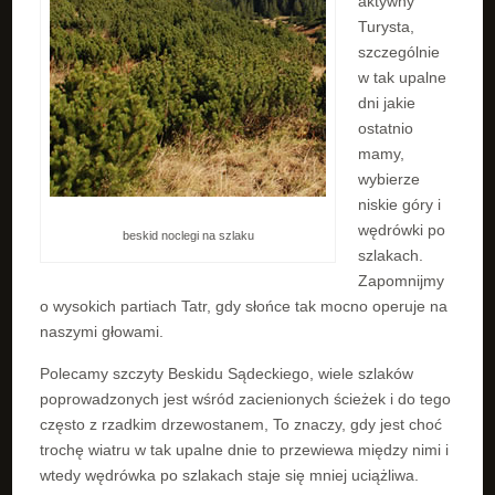
aktywny
Turysta,
szczególnie
w tak upalne
dni jakie
ostatnio
mamy,
wybierze
niskie góry i
wędrówki po
beskid noclegi na szlaku
szlakach.
Zapomnijmy
o wysokich partiach Tatr, gdy słońce tak mocno operuje na
naszymi głowami.
Polecamy szczyty Beskidu Sądeckiego, wiele szlaków
poprowadzonych jest wśród zacienionych ścieżek i do tego
często z rzadkim drzewostanem, To znaczy, gdy jest choć
trochę wiatru w tak upalne dnie to przewiewa między nimi i
wtedy wędrówka po szlakach staje się mniej uciążliwa.