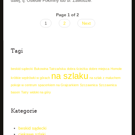
dalej, tj. Osiedle Połoniny lub ul. Zawodzie.
Page 1 of 2
1
2
Next
Tagi
beskid sądecki
Bukowina Tatrzańska
dobra ścieżka
dobre miejsca
Homole
na szlaku
krótkie wędrówki w górach
na szlak z maluchem
pokoje w centrum
spacerkiem na Grajcarkiem
Szczawnica
Szczawnica
basen
Tatry
widoki na góry
Kategorie
beskid sądecki
ciekawe szlaki