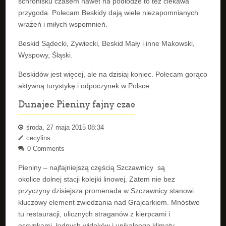
schronisku czasem nawet na podłodze to też ciekawa
przygoda. Polecam Beskidy dają wiele niezapomnianych
wrażeń i miłych wspomnień.
Beskid Sądecki, Żywiecki, Beskid Mały i inne Makowski,
Wyspowy, Śląski.
Beskidów jest więcej, ale na dzisiaj koniec. Polecam gorąco
aktywną turystykę i odpoczynek w Polsce.
Dunajec Pieniny fajny czas
środa, 27 maja 2015 08:34
cecylins
0 Comments
Pieniny – najfajniejszą częścią Szczawnicy są
okolice dolnej stacji kolejki linowej. Zatem nie bez
przyczyny dzisiejsza promenada w Szczawnicy stanowi
kluczowy element zwiedzania nad Grajcarkiem. Mnóstwo
tu restauracji, ulicznych straganów z kierpcami i
oscypkami, ładnych widoków i unikalnego klimaty.