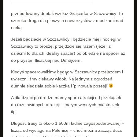
przebudowany deptak wzdłuż Grajcarka w Szczawnicy. To
szeroka droga dla pieszych i rowerzystów z mostkami nad
rzeką.
Jeżeli będziecie w Szczawnicy i będziecie mięli noclegi w
Szczawnicy to proszę, przejdźcie się razem (jeżeli z
dziećmi to dla ich idealny spacer) po obiedzie na spacer aż
do przystań flisackiej nad Dunajcem.
Kiedyś spacerowaliśmy będąc w Szczawnicy przejazdem i
uwieczniliśmy ciekawy widok. Na jednym z ogrodzeń
dumnie siedziała sobie kaczka i 'pilnowała posesji’
A dla dzieci po drodze mamy sporo atrakcji od przekąsek
do rozstawionych atrakcji – małym wesołych miasteczek
itp.
Długość trasy to około 1 600m ładnie zagospodarowanej –
licząc od wyciągu na Palenicę – choć można zacząć dużo